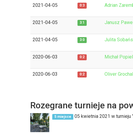
2021-04-05
Adrian Zarem
0:3
2021-04-05
Janusz Pawel
3:1
2021-04-05
Julita Sobań
3:0
2020-06-03
Michał Popie
0:2
2020-06-03
Oliver Grocha
0:2
Rozegrane turnieje na po
05 kwietnia 2021 w turnieju "
5 miejsce