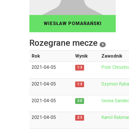
WIESŁAW POMARAŃSKI
Rozegrane mecze
9
Rok
Wynik
Zawodnik
2021-04-05
Piotr Chrusto
1:3
2021-04-05
Szymon Ryba
1:3
2021-04-05
Iwona Sande
3:0
2021-04-05
Kamil Rebma
2:3