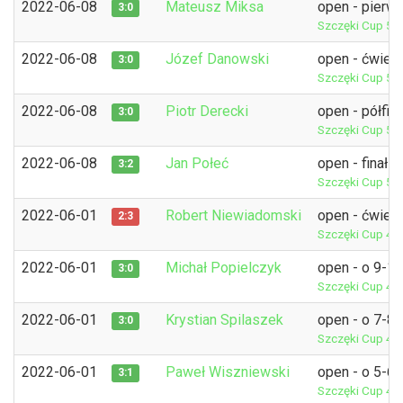
2022-06-08
Mateusz Miksa
open - pierw
3:0
Szczęki Cup 5
P
2022-06-08
Józef Danowski
open - ćwierć
3:0
Szczęki Cup 5
P
2022-06-08
Piotr Derecki
open - półfina
3:0
Szczęki Cup 5
P
2022-06-08
Jan Połeć
open - finał
3:2
Szczęki Cup 5
P
2022-06-01
Robert Niewiadomski
open - ćwierć
2:3
Szczęki Cup 4
P
2022-06-01
Michał Popielczyk
open - o 9-1
3:0
Szczęki Cup 4
P
2022-06-01
Krystian Spilaszek
open - o 7-8 
3:0
Szczęki Cup 4
P
2022-06-01
Paweł Wiszniewski
open - o 5-6 
3:1
Szczęki Cup 4
P