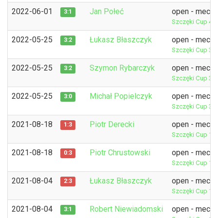
2022-06-01
Jan Połeć
open - mecz 
3:1
Szczęki Cup 4
P
2022-05-25
Łukasz Błaszczyk
open - mecz 
3:2
Szczęki Cup 3
P
2022-05-25
Szymon Rybarczyk
open - mecz 
3:2
Szczęki Cup 3
P
2022-05-25
Michał Popielczyk
open - mecz 
3:0
Szczęki Cup 3
P
2021-08-18
Piotr Derecki
open - mecz 
1:3
Szczęki Cup 13
2021-08-18
Piotr Chrustowski
open - mecz 
0:3
Szczęki Cup 13
2021-08-04
Łukasz Błaszczyk
open - mecz 
2:3
Szczęki Cup 11
2021-08-04
Robert Niewiadomski
open - mecz 
3:1