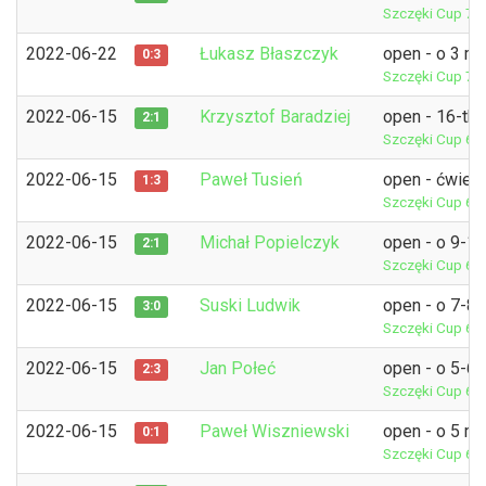
Szczęki Cup 7
P
2022-06-22
Łukasz Błaszczyk
open - o 3 mi
0:3
Szczęki Cup 7
P
2022-06-15
Krzysztof Baradziej
open - 16-tka
2:1
Szczęki Cup 6
P
2022-06-15
Paweł Tusień
open - ćwierć
1:3
Szczęki Cup 6
P
2022-06-15
Michał Popielczyk
open - o 9-1
2:1
Szczęki Cup 6
P
2022-06-15
Suski Ludwik
open - o 7-8 
3:0
Szczęki Cup 6
P
2022-06-15
Jan Połeć
open - o 5-6 
2:3
Szczęki Cup 6
P
2022-06-15
Paweł Wiszniewski
open - o 5 mi
0:1
Szczęki Cup 6
P