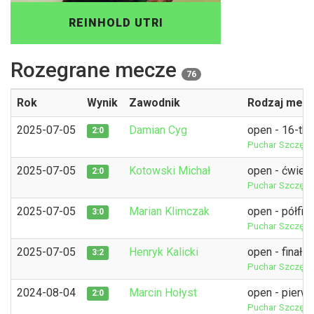
REINHOLD UTRI
Rozegrane mecze
76
Rok
Wynik
Zawodnik
Rodzaj mecz
2025-07-05
Damian Cyg
open - 16-tka
2:0
Puchar Szczęśli
2025-07-05
Kotowski Michał
open - ćwierć
2:0
Puchar Szczęśli
2025-07-05
Marian Klimczak
open - półfina
3:0
Puchar Szczęśli
2025-07-05
Henryk Kalicki
open - finał
3:2
Puchar Szczęśli
2024-08-04
Marcin Hołyst
open - pierw
2:0
Puchar Szczęśl