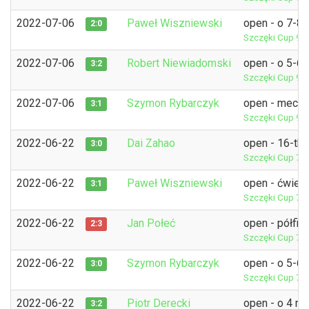
2022-07-06
Paweł Wiszniewski
open - o 7-8 
2:0
Szczęki Cup 9
P
2022-07-06
Robert Niewiadomski
open - o 5-6 
3:2
Szczęki Cup 9
P
2022-07-06
Szymon Rybarczyk
open - mecz 
3:1
Szczęki Cup 9
P
2022-06-22
Dai Zahao
open - 16-tka
3:0
Szczęki Cup 7
P
2022-06-22
Paweł Wiszniewski
open - ćwierć
3:1
Szczęki Cup 7
P
2022-06-22
Jan Połeć
open - półfina
2:3
Szczęki Cup 7
P
2022-06-22
Szymon Rybarczyk
open - o 5-6 
3:0
Szczęki Cup 7
P
2022-06-22
Piotr Derecki
open - o 4 mi
3:2