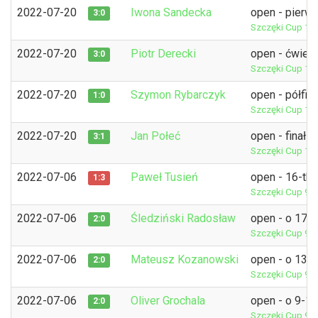
2022-07-20
Iwona Sandecka
open - pierw
3:0
Szczęki Cup 11
2022-07-20
Piotr Derecki
open - ćwierć
3:0
Szczęki Cup 11
2022-07-20
Szymon Rybarczyk
open - półfina
1:0
Szczęki Cup 11
2022-07-20
Jan Połeć
open - finał
3:1
Szczęki Cup 11
2022-07-06
Paweł Tusień
open - 16-tka
1:3
Szczęki Cup 9
P
2022-07-06
Śledziński Radosław
open - o 17-
2:0
Szczęki Cup 9
P
2022-07-06
Mateusz Kozanowski
open - o 13-
2:0
Szczęki Cup 9
P
2022-07-06
Oliver Grochala
open - o 9-1
2:0
Szczęki Cup 9
P