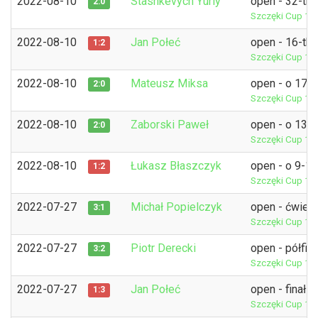
2022-08-10
Stashkevych Yuriy
open - 32-tka
2:0
Szczęki Cup 14
2022-08-10
Jan Połeć
open - 16-tka
1:2
Szczęki Cup 14
2022-08-10
Mateusz Miksa
open - o 17-
2:0
Szczęki Cup 14
2022-08-10
Zaborski Paweł
open - o 13-
2:0
Szczęki Cup 14
2022-08-10
Łukasz Błaszczyk
open - o 9-1
1:2
Szczęki Cup 14
2022-07-27
Michał Popielczyk
open - ćwierć
3:1
Szczęki Cup 12
2022-07-27
Piotr Derecki
open - półfina
3:2
Szczęki Cup 12
2022-07-27
Jan Połeć
open - finał
1:3
Szczęki Cup 12