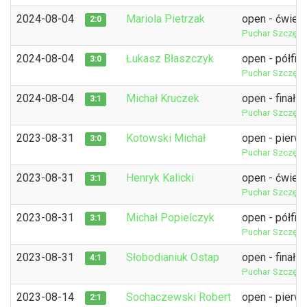
2024-08-04
Mariola Pietrzak
open - ćwierć
2:0
Puchar Szczęśl
2024-08-04
Łukasz Błaszczyk
open - półfina
3:0
Puchar Szczęśl
2024-08-04
Michał Kruczek
open - finał
3:1
Puchar Szczęśl
2023-08-31
Kotowski Michał
open - pierw
3:0
Puchar Szczęśli
2023-08-31
Henryk Kalicki
open - ćwierć
3:1
Puchar Szczęśli
2023-08-31
Michał Popielczyk
open - półfina
3:1
Puchar Szczęśli
2023-08-31
Słobodianiuk Ostap
open - finał
4:1
Puchar Szczęśli
2023-08-14
Sochaczewski Robert
open - pierw
2:1