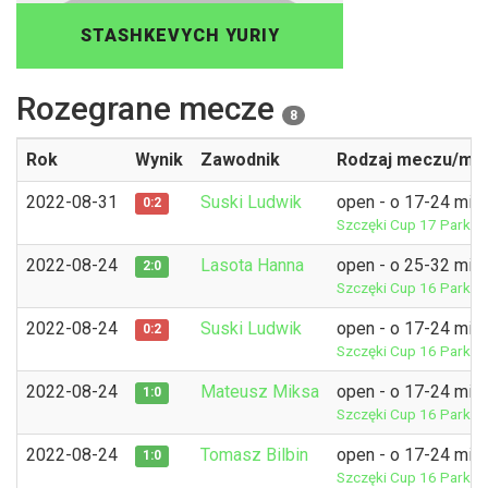
STASHKEVYCH YURIY
Rozegrane mecze
8
Rok
Wynik
Zawodnik
Rodzaj meczu/mie
2022-08-31
Suski Ludwik
open - o 17-24 mie
0:2
Szczęki Cup 17
Park S
2022-08-24
Lasota Hanna
open - o 25-32 mie
2:0
Szczęki Cup 16
Park S
2022-08-24
Suski Ludwik
open - o 17-24 mie
0:2
Szczęki Cup 16
Park S
2022-08-24
Mateusz Miksa
open - o 17-24 mie
1:0
Szczęki Cup 16
Park S
2022-08-24
Tomasz Bilbin
open - o 17-24 mie
1:0
Szczęki Cup 16
Park S