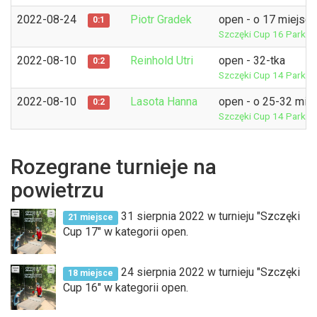
2022-08-24
Piotr Gradek
open - o 17 miejsce
0:1
Szczęki Cup 16
Park S
2022-08-10
Reinhold Utri
open - 32-tka
0:2
Szczęki Cup 14
Park S
2022-08-10
Lasota Hanna
open - o 25-32 mie
0:2
Szczęki Cup 14
Park S
Rozegrane turnieje na
powietrzu
31 sierpnia 2022 w turnieju "Szczęki
21 miejsce
Cup 17" w kategorii open.
24 sierpnia 2022 w turnieju "Szczęki
18 miejsce
Cup 16" w kategorii open.