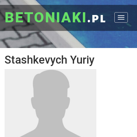
BETONIAKI
.pl
Toggle
navigat
Stashkevych Yuriy