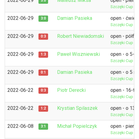
2022-06-29
Mateusz Miksa
open - pierw
3:0
Szczęki Cup 8
2022-06-29
Damian Pasieka
open - ćwierć
3:0
Szczęki Cup 8
2022-06-29
Robert Niewiadomski
open - półfin
0:3
Szczęki Cup 8
2022-06-29
Paweł Wiszniewski
open - o 5-6
1:3
Szczęki Cup 8
2022-06-29
Damian Pasieka
open - o 5 m
0:1
Szczęki Cup 8
2022-06-22
Piotr Derecki
open - 16-tk
0:3
Szczęki Cup 7
2022-06-22
Krystian Spilaszek
open - o 13-
1:2
Szczęki Cup 7
2022-06-08
Michał Popielczyk
open - pierw
3:1
Szczęki Cup 5