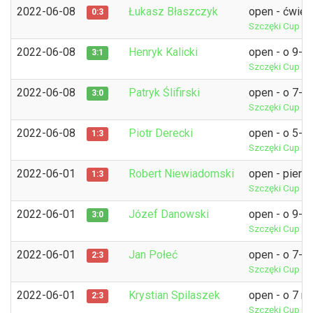
2022-06-08
Łukasz Błaszczyk
open - ćwierć
0:3
Szczęki Cup 5
2022-06-08
Henryk Kalicki
open - o 9-1
3:1
Szczęki Cup 5
2022-06-08
Patryk Ślifirski
open - o 7-8
3:0
Szczęki Cup 5
2022-06-08
Piotr Derecki
open - o 5-6
1:3
Szczęki Cup 5
2022-06-01
Robert Niewiadomski
open - pierw
1:3
Szczęki Cup 4
2022-06-01
Józef Danowski
open - o 9-1
3:0
Szczęki Cup 4
2022-06-01
Jan Połeć
open - o 7-8
2:3
Szczęki Cup 4
2022-06-01
Krystian Spilaszek
open - o 7 m
2:3
Szczęki Cup 4