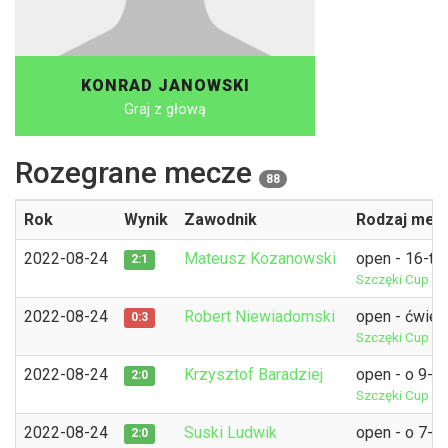
KONRAD JANOWSKI
Graj z głową
Rozegrane mecze
88
Rok
Wynik
Zawodnik
Rodzaj mec
2022-08-24
Mateusz Kozanowski
open - 16-tk
2:1
Szczęki Cup 1
2022-08-24
Robert Niewiadomski
open - ćwierć
0:3
Szczęki Cup 1
2022-08-24
Krzysztof Baradziej
open - o 9-1
2:0
Szczęki Cup 1
2022-08-24
Suski Ludwik
open - o 7-8
2:0