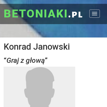
BETONIAKI
.pl
Toggle
navigat
Konrad Janowski
“
Graj z głową
”