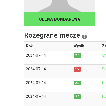
OLENA BONDAREWA
Rozegrane mecze
6
Rok
Wynik
Z
2024-07-14
Gr
2:0
2024-07-14
Su
1:2
2024-07-14
Ko
2:0
2024-07-14
He
3:2