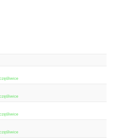
częśliwice
częśliwice
częśliwice
częśliwice