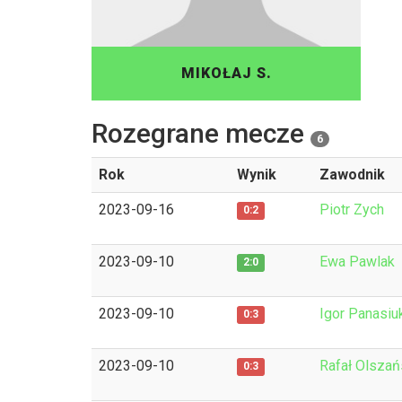
MIKOŁAJ S.
Rozegrane mecze
6
Rok
Wynik
Zawodnik
2023-09-16
Piotr Zych
0:2
2023-09-10
Ewa Pawlak
2:0
2023-09-10
Igor Panasiu
0:3
2023-09-10
Rafał Olszań
0:3