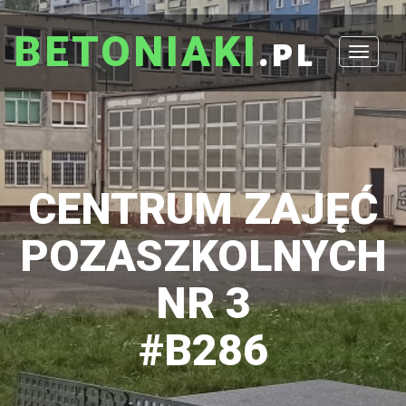
BETONIAKI
.pl
Toggle
navigat
CENTRUM ZAJĘĆ
POZASZKOLNYCH
NR 3
#B286