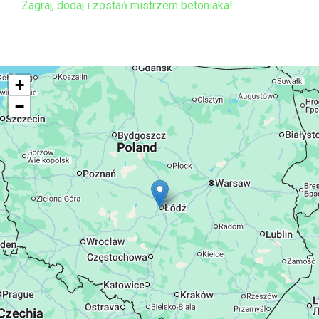
Zagraj, dodaj i zostań mistrzem betoniaka!
+
−