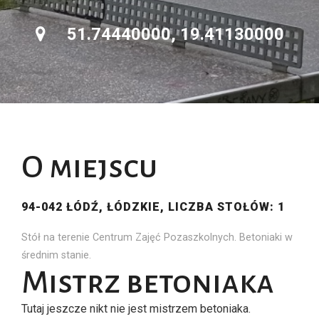
51.74440000, 19.41130000
O miejscu
94-042 ŁÓDŹ, ŁÓDZKIE, LICZBA STOŁÓW: 1
Stół na terenie Centrum Zajęć Pozaszkolnych. Betoniaki w
średnim stanie.
Mistrz betoniaka
Tutaj jeszcze nikt nie jest mistrzem betoniaka.