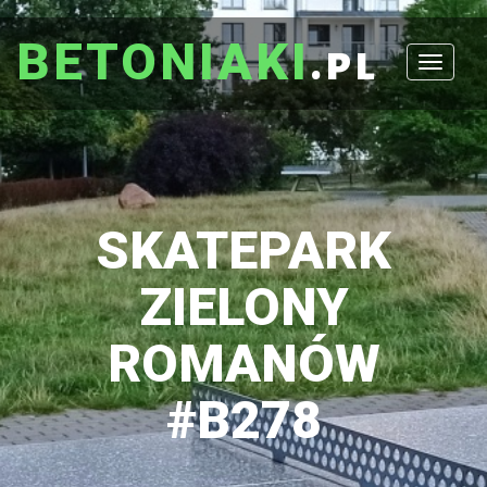
BETONIAKI
.pl
Toggle
navigat
SKATEPARK
ZIELONY
ROMANÓW
#B278