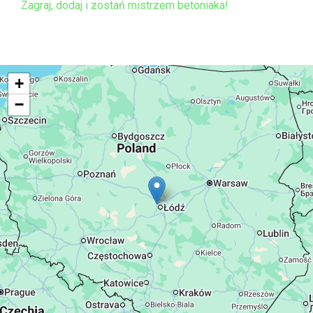
Zagraj, dodaj i zostań mistrzem betoniaka!
+
−