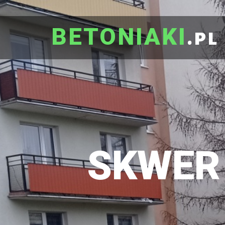
BETONIAKI
.pl
SKWER