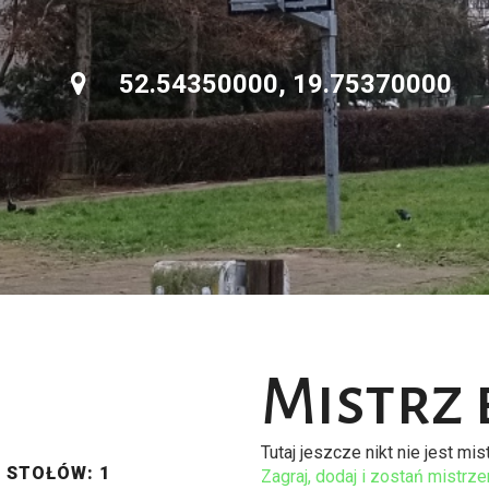
52.54350000, 19.75370000
Mistrz 
Tutaj jeszcze nikt nie jest mi
A STOŁÓW: 1
Zagraj, dodaj i zostań mistrz