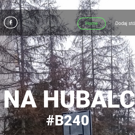
Home
Dodaj stó
 NA HUBAL
#B240